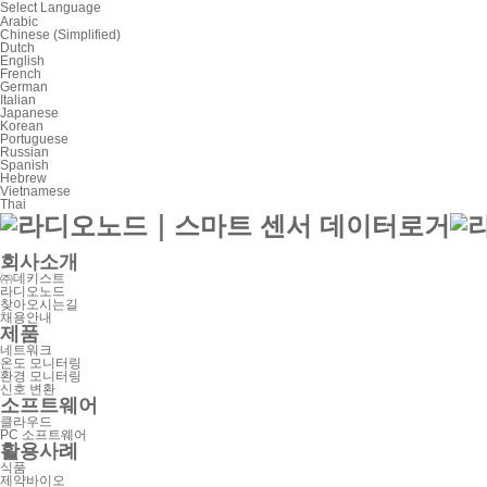
Select Language
Arabic
Chinese (Simplified)
Dutch
English
French
German
Italian
Japanese
Korean
Portuguese
Russian
Spanish
Hebrew
Vietnamese
Thai
회사소개
㈜데키스트
라디오노드
찾아오시는길
채용안내
제품
네트워크
온도 모니터링
환경 모니터링
신호 변환
소프트웨어
클라우드
PC 소프트웨어
활용사례
식품
제약바이오