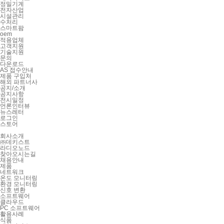
정밀기계
전자산업
시설관리
수처리
스마트팜
oem
적용업체
고객지원
기술지원
문의
다운로드
AS 접수안내
제품 구입처
해외 파트너사
공지/소개
공지사항
전시일정
언론인터뷰
뉴스레터
로그인
스토어
회사소개
㈜데키스트
라디오노드
찾아오시는길
채용안내
제품
네트워크
온도 모니터링
환경 모니터링
신호 변환
소프트웨어
클라우드
PC 소프트웨어
활용사례
식품