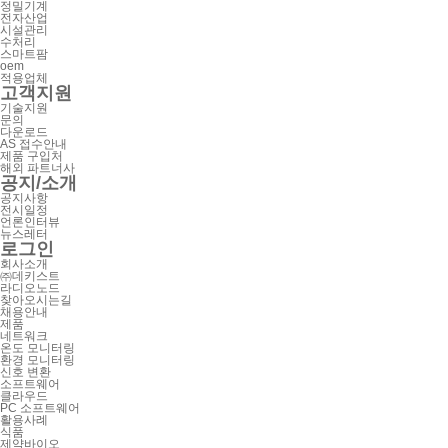
정밀기계
전자산업
시설관리
수처리
스마트팜
oem
적용업체
고객지원
기술지원
문의
다운로드
AS 접수안내
제품 구입처
해외 파트너사
공지/소개
공지사항
전시일정
언론인터뷰
뉴스레터
로그인
회사소개
㈜데키스트
라디오노드
찾아오시는길
채용안내
제품
네트워크
온도 모니터링
환경 모니터링
신호 변환
소프트웨어
클라우드
PC 소프트웨어
활용사례
식품
제약바이오