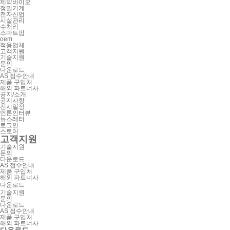
제약바이오
정밀기계
전자산업
시설관리
수처리
스마트팜
oem
적용업체
고객지원
기술지원
문의
다운로드
AS 접수안내
제품 구입처
해외 파트너사
공지/소개
공지사항
전시일정
언론인터뷰
뉴스레터
로그인
스토어
고객지원
기술지원
문의
다운로드
AS 접수안내
제품 구입처
해외 파트너사
다운로드
기술지원
문의
다운로드
AS 접수안내
제품 구입처
해외 파트너사
다운로드